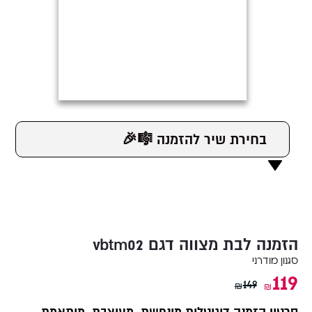
🎉🎼 בחירת שיר להזמנה
vbtm02 הזמנה לבת מצווה דגם
סגנון מודרני
119
149
₪
₪
סרטון הזמנה דיגיטלית מונפשת, מעוצבת, מותאמת