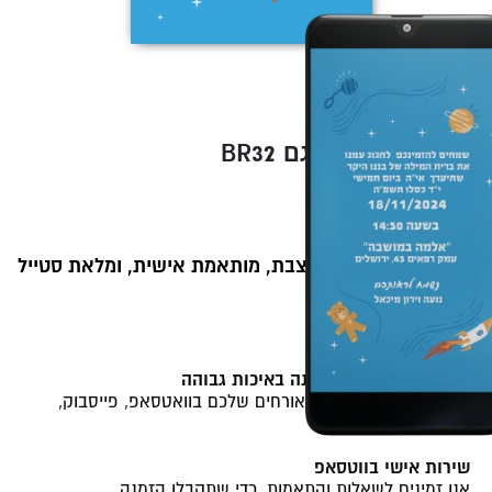
BR32 הזמנה לברית דגם
סגנון מאויר קלאסי
89
109
₪
₪
הזמנה דיגיטלית מעוצבת, מותאמת אישית, ומלאת סטייל
💫.
ההזמנה כוללת:
קובץ תמונה של ההזמנה באיכות גבוהה
לשיתוף קל ומהיר עם האורחים שלכם בוואטסאפ, פייסבוק,
מייל ועוד.
שירות אישי בווטסאפ
אנו זמינים לשאלות והתאמות, כדי שתקבלו הזמנה