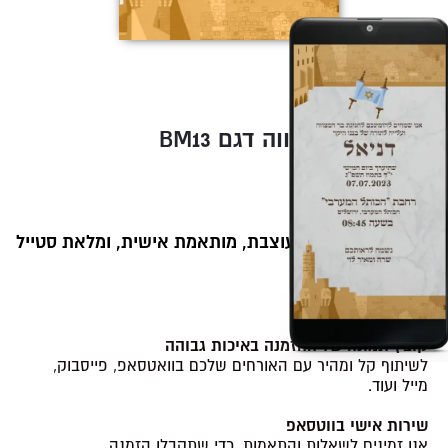
BM13 הזמנה לבר מצווה דגם
סגנון יהודי מודרני
99
119
₪
₪
הזמנה דיגיטלית מעוצבת, מותאמת אישית, ומלאת סטייל
💫.
ההזמנה כוללת:
קובץ תמונה של ההזמנה באיכות גבוהה
לשיתוף קל ומהיר עם האורחים שלכם בוואטסאפ, פייסבוק,
מייל ועוד.
שירות אישי בווטסאפ
אנו זמינים לשאלות והתאמות, כדי שתקבלו הזמנה