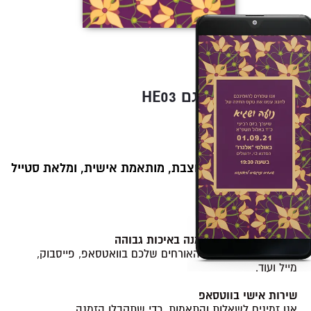
HE03 הזמנה לחינה דגם
סגנון מודרני
99
119
₪
₪
הזמנה דיגיטלית מעוצבת, מותאמת אישית, ומלאת סטייל
💫.
ההזמנה כוללת:
קובץ תמונה של ההזמנה באיכות גבוהה
לשיתוף קל ומהיר עם האורחים שלכם בוואטסאפ, פייסבוק,
מייל ועוד.
שירות אישי בווטסאפ
אנו זמינים לשאלות והתאמות, כדי שתקבלו הזמנה