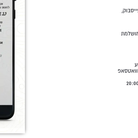
יסבוק,
מושלמת
 מרגע
וואטסאפ