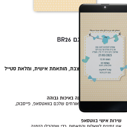
BR26 הזמנה לברית דגם
סגנון קלאסי
89
109
₪
₪
הזמנה דיגיטלית מעוצבת, מותאמת אישית, ומלאת סטייל
💫.
ההזמנה כוללת:
קובץ תמונה של ההזמנה באיכות גבוהה
לשיתוף קל ומהיר עם האורחים שלכם בוואטסאפ, פייסבוק,
מייל ועוד.
שירות אישי בווטסאפ
אנו זמינים לשאלות והתאמות, כדי שתקבלו הזמנה