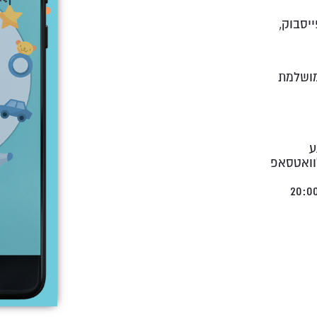
יסבוק,
מושלמת
 מרגע
וואטסאפ