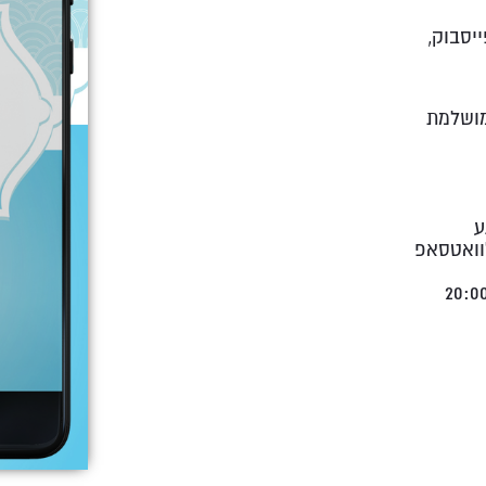
יסבוק,
מושלמת
 מרגע
וואטסאפ