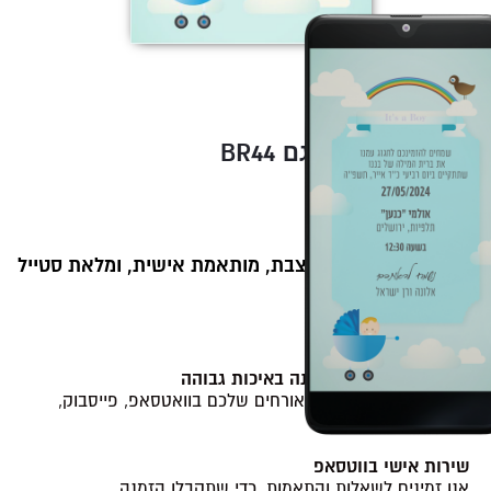
BR44 הזמנה לברית דגם
סגנון מאויר מודרני
89
109
₪
₪
הזמנה דיגיטלית מעוצבת, מותאמת אישית, ומלאת סטייל
💫.
ההזמנה כוללת:
קובץ תמונה של ההזמנה באיכות גבוהה
לשיתוף קל ומהיר עם האורחים שלכם בוואטסאפ, פייסבוק,
מייל ועוד.
שירות אישי בווטסאפ
אנו זמינים לשאלות והתאמות, כדי שתקבלו הזמנה